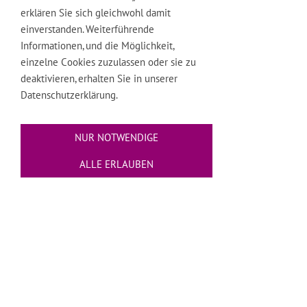
embassy.or.th )
erklären Sie sich gleichwohl damit
The Embassy of France ( http://www.france.or.th )
einverstanden. Weiterführende
The Embassy of the Federal Republic of Germany
Informationen, und die Möglichkeit,
(http://www.german-embassy.or.th )
einzelne Cookies zuzulassen oder sie zu
The Embassy of India ( http://www.indiaemb.or.th/
deaktivieren, erhalten Sie in unserer
)
Datenschutzerklärung.
The Embassy of Japan ( http://embjp-th.org/ )
The Embassy of the LAO People's Democratic
NUR NOTWENDIGE
Republic ( http://www.bkklaoembassy.com )
The Royal Nepalese Embassy (
ALLE ERLAUBEN
http://www.royalnepaleseembassy.org/ )
The Royal Netherlands Embassy ( http://www.thai-
info.net/netherlands/ )
Royal Norwegian Embassy ( http://www.emb-
norway.or.th/ )
The Embassy of the Republic of Peru (
http://www.peruthai.or.th/ )
The Embassy of the Russian Federation (
http://www.thailand.mid.ru/ )