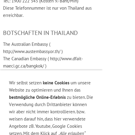
Tel.: 1900 222 343 (Kosten 9.- Baht/Min)
Diese Telefonnummer ist nur von Thailand aus
erreichbar.
BOTSCHAFTEN IN THAILAND
The Australian Embassy (
http://www.austembassy.or.th/ )
The Canadian Embassy ( http://www.dfait-
maeci.gc.ca/bangkok/ )
The Embassy of the Republic of Chile (
http://www.chile-thai.com/ )
Wir selbst setzen
keine Cookies
um unsere
The Embassy of the People's Republic of China (
Website zu optimieren und Ihnen das
http://www.chinaembassy.or.th )
bestmögliche Online-Erlebnis
zu bieten. Die
The Embassy of the Republic of Croatia (
Verwendung durch Drittanbieter können
http://www.croatemb.or.id/)
wir aber nicht immer kontrollieren. bzw.
The Embassy of the Czech Republic (
weisen darauf hin, dass hier verwendete
http://www.mfa.cz/bangkok )
Angebote zB. Youtube, Google Cookies
The Royal Danish Embassy ( http://www.denmark-
setzen. Mit dem Klick auf
„Alle erlauben“